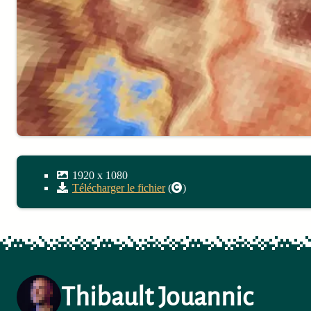
1920
x
1080
Télécharger le fichier
(
)
Thibault Jouannic