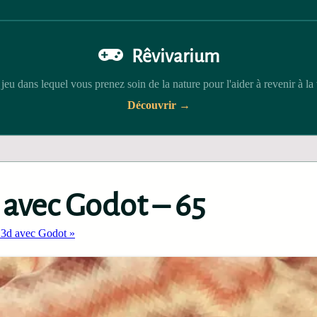
Rêvivarium
jeu dans lequel vous prenez soin de la nature pour l'aider à revenir à la 
Découvrir →
 avec Godot – 65
n 3d avec Godot »