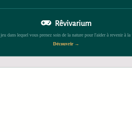
Rêvivarium
jeu dans lequel vous prenez soin de la nature pour l'aider à revenir à la 
Découvrir →