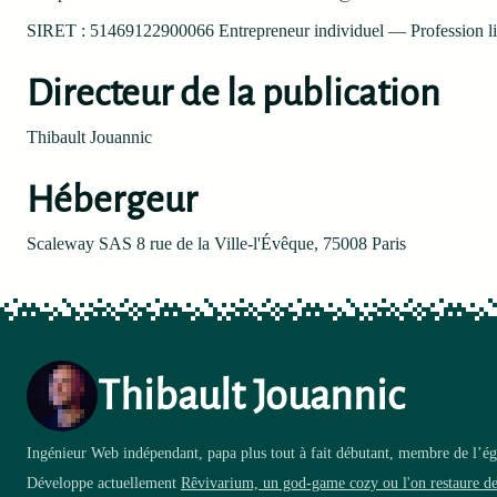
SIRET : 51469122900066 Entrepreneur individuel — Profession li
Directeur de la publication
Thibault Jouannic
Hébergeur
Scaleway SAS 8 rue de la Ville-l'Évêque, 75008 Paris
Thibault Jouannic
Ingénieur Web indépendant, papa plus tout à fait débutant, membre de l’égl
Développe actuellement
Rêvivarium, un god-game cozy ou l'on restaure d