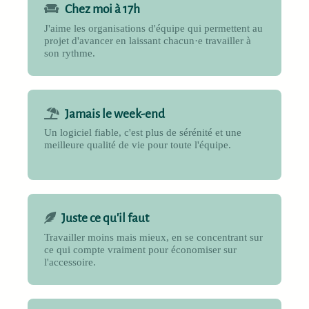
Chez moi à 17h
J'aime les organisations d'équipe qui permettent au
projet d'avancer en laissant chacun·e travailler à
son rythme.
Jamais le week-end
Un logiciel fiable, c'est plus de sérénité et une
meilleure qualité de vie pour toute l'équipe.
Juste ce qu'il faut
Travailler moins mais mieux, en se concentrant sur
ce qui compte vraiment pour économiser sur
l'accessoire.