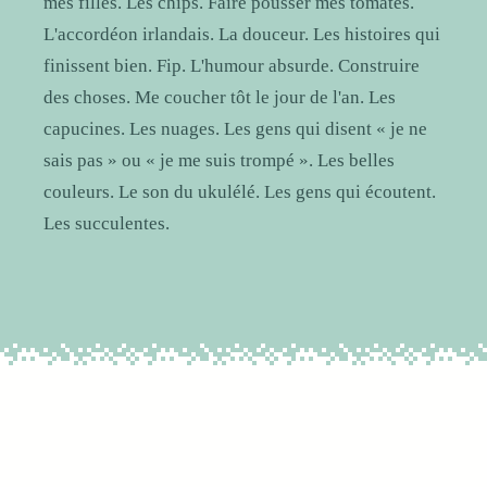
mes filles. Les chips. Faire pousser mes tomates.
L'accordéon irlandais. La douceur. Les histoires qui
finissent bien. Fip. L'humour absurde. Construire
des choses. Me coucher tôt le jour de l'an. Les
capucines. Les nuages. Les gens qui disent « je ne
sais pas » ou « je me suis trompé ». Les belles
couleurs. Le son du ukulélé. Les gens qui écoutent.
Les succulentes.