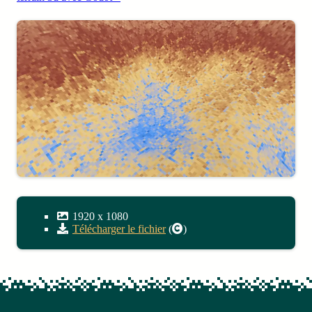
1920
x
1080
Télécharger le fichier
(
)