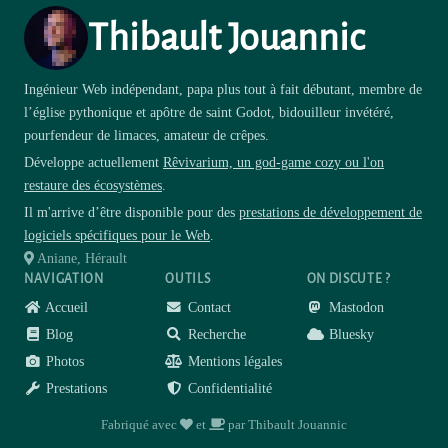
Thibault Jouannic
Ingénieur Web indépendant, papa plus tout à fait débutant, membre de
l’église pythonique et apôtre de saint Godot, bidouilleur invétéré,
pourfendeur de limaces, amateur de crêpes.
Développe actuellement
Rêvivarium, un god-game cozy ou l'on
restaure des écosystèmes
.
Il m'arrive d’être disponible pour des
prestations de développement de
logiciels spécifiques pour le Web
.
Aniane, Hérault
NAVIGATION
OUTILS
ON DISCUTE ?
Accueil
Contact
Mastodon
Blog
Recherche
Bluesky
Photos
Mentions légales
Prestations
Confidentialité
amour
café
Fabriqué avec
et
par Thibault Jouannic