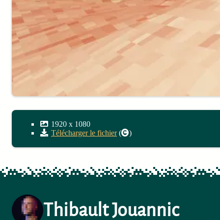
1920
x
1080
Télécharger le fichier
(
)
Thibault Jouannic