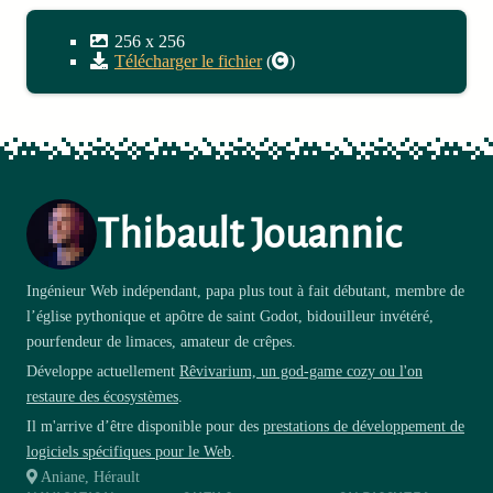
256
x
256
Télécharger le fichier
(
)
Thibault Jouannic
Ingénieur Web indépendant, papa plus tout à fait débutant, membre de
l’église pythonique et apôtre de saint Godot, bidouilleur invétéré,
pourfendeur de limaces, amateur de crêpes.
Développe actuellement
Rêvivarium, un god-game cozy ou l'on
restaure des écosystèmes
.
Il m'arrive d’être disponible pour des
prestations de développement de
logiciels spécifiques pour le Web
.
Aniane, Hérault