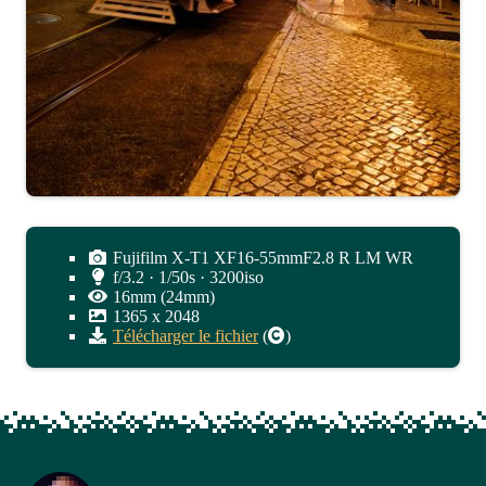
Fujifilm X-T1 XF16-55mmF2.8 R LM WR
f/3.2 · 1/50s · 3200iso
16mm (24mm)
1365
x
2048
Télécharger le fichier
(
)