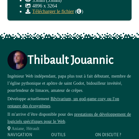
35mm (53mm)
4896
x
3264
Télécharger le fichier
(
)
Thibault Jouannic
Ingénieur Web indépendant, papa plus tout à fait débutant, membre de
l’église pythonique et apôtre de saint Godot, bidouilleur invétéré,
pourfendeur de limaces, amateur de crêpes.
Développe actuellement
Rêvivarium, un god-game cozy ou l'on
restaure des écosystèmes
.
Il m'arrive d’être disponible pour des
prestations de développement de
logiciels spécifiques pour le Web
.
Aniane, Hérault
NAVIGATION
OUTILS
ON DISCUTE ?