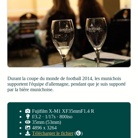
Durant la coupe du monde de football 2014, les munichois
supportent l'équipe d'allemagne, pendant que je suis supporté
par la bière munichoise.
Fujifilm X-M1 XF35mmF1.4 R
f/3.2 · 1/17s · 800iso
35mm (53mm)
4896
x
3264
Télécharger le fichier
(
)