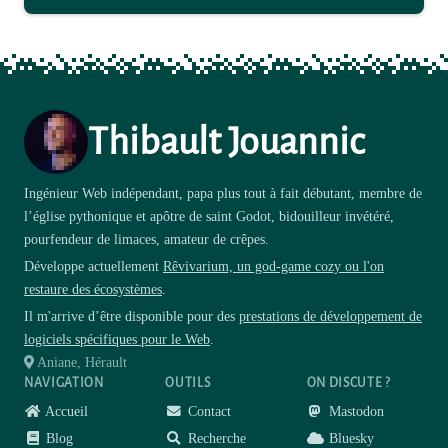
Thibault Jouannic
Ingénieur Web indépendant, papa plus tout à fait débutant, membre de
l’église pythonique et apôtre de saint Godot, bidouilleur invétéré,
pourfendeur de limaces, amateur de crêpes.
Développe actuellement
Rêvivarium, un god-game cozy ou l'on
restaure des écosystèmes
.
Il m'arrive d’être disponible pour des
prestations de développement de
logiciels spécifiques pour le Web
.
Aniane, Hérault
NAVIGATION
OUTILS
ON DISCUTE ?
Accueil
Contact
Mastodon
Blog
Recherche
Bluesky