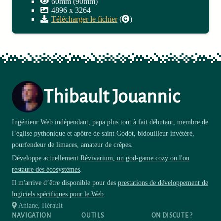
60mm (90mm)
4896
x
3264
Télécharger le fichier
(
)
Thibault Jouannic
Ingénieur Web indépendant, papa plus tout à fait débutant, membre de
l’église pythonique et apôtre de saint Godot, bidouilleur invétéré,
pourfendeur de limaces, amateur de crêpes.
Développe actuellement
Rêvivarium, un god-game cozy ou l'on
restaure des écosystèmes
.
Il m'arrive d’être disponible pour des
prestations de développement de
logiciels spécifiques pour le Web
.
Aniane, Hérault
NAVIGATION
OUTILS
ON DISCUTE ?