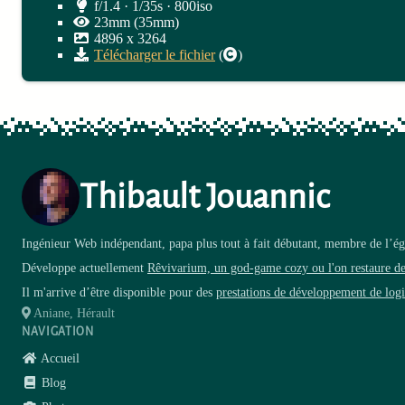
f/1.4 · 1/35s · 800iso
23mm (35mm)
4896
x
3264
Télécharger le fichier
(
)
Thibault Jouannic
Ingénieur Web indépendant, papa plus tout à fait débutant, membre de l’égl
Développe actuellement
Rêvivarium, un god-game cozy ou l'on restaure d
Il m'arrive d’être disponible pour des
prestations de développement de logi
Aniane, Hérault
NAVIGATION
Accueil
Blog