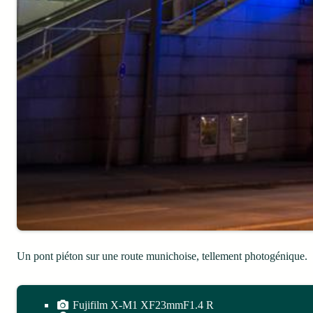
Un pont piéton sur une route munichoise, tellement photogénique.
Fujifilm X-M1 XF23mmF1.4 R