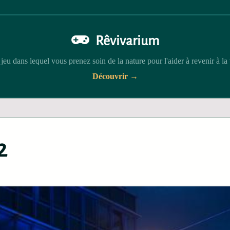
Rêvivarium
jeu dans lequel vous prenez soin de la nature pour l'aider à revenir à la 
Découvrir →
2