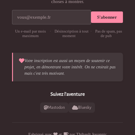
choses à montrer.
S'abonner
Votre adresse e-mail
Un e-mail par mois
Désinscription à tout
Pas de spam, pas
maximum
moment
de pub
Votre inscription est aussi un moyen de soutenir ce
projet, en démontrant votre intérêt. On ne croirait pas
mais c'est très motivant.
Suivez l'aventure
Mastodon
Bluesky
amour
café
Fabriqué avec
et
par Thibault Jouannic